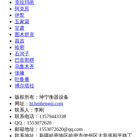
克拉玛依
阿克苏
伊犁
五家渠
甘肃
图木舒克
昌吉
哈密
石河子
巴音郭楞
乌鲁木齐
张掖
吐鲁番
博尔塔拉
版权所有：坤宁衡器设备
网址：
ht.hmhengqi.com
联系人：李刚
联系电话：13579443338
QQ：1553072620
邮箱地址：1553072620@qq.com
联系地址：
新疆哈密地区哈密市伊州区大营房和平路丁